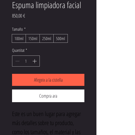
Espuma limpiadora facial
Price
850,00 €
Tamaño
*
100ml
150ml
250ml
500ml
Quantitat
*
Afegeix a la cistella
Compra ara
Este es un buen lugar para agregar 
más detalles sobre tu producto, 
como los tamaños, el material y las 