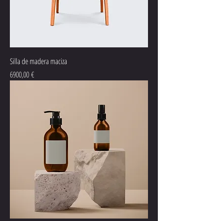
Silla de madera maciza
Precio
6900,00 €