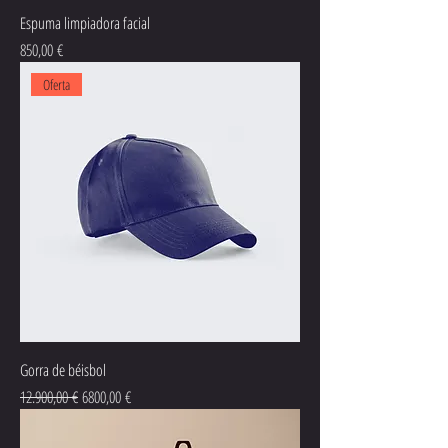
Espuma limpiadora facial
Precio
850,00 €
Oferta
Gorra de béisbol
Precio
Precio de oferta
12.900,00 €
6800,00 €