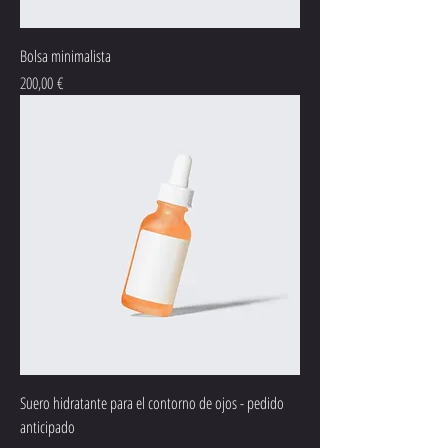
Bolsa minimalista
Precio
200,00 €
Suero hidratante para el contorno de ojos - pedido
anticipado